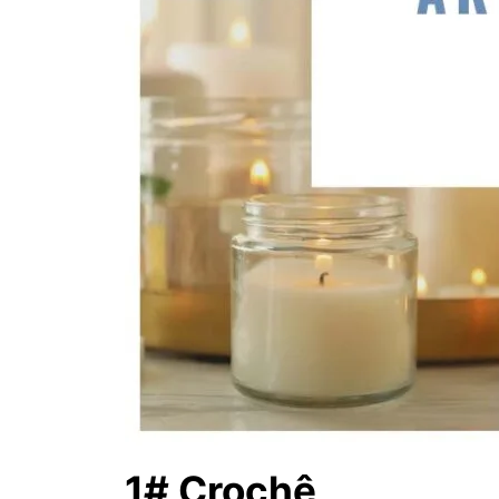
1# Crochê