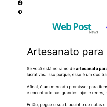
Pular
Facebook
para
Pinterest
o
conteúdo
Artesanato para 
Se você está no ramo de
artesanato para
lucrativas. Isso porque, esse é um dos t
Afinal, é um mercado promissor para ite
é encontrado nas grandes lojas e redes,
Então, pegue o seu bloquinho de notas e