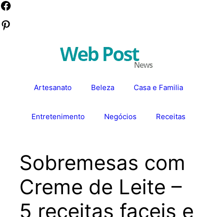
Pular
Facebook
para
Pinterest
o
conteúdo
Artesanato
Beleza
Casa e Familia
Entretenimento
Negócios
Receitas
Sobremesas com
Creme de Leite –
5 receitas faceis e