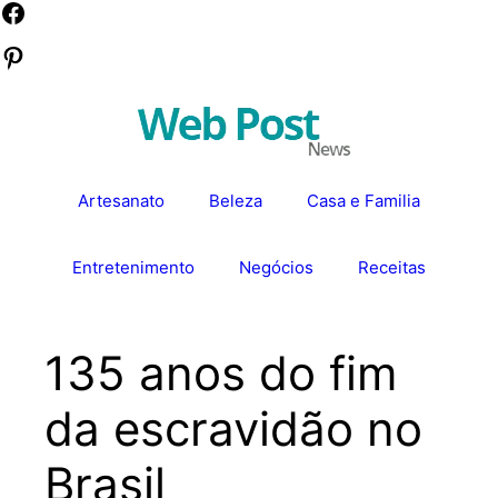
Pular
Facebook
para
Pinterest
o
conteúdo
Artesanato
Beleza
Casa e Familia
Entretenimento
Negócios
Receitas
135 anos do fim
da escravidão no
Brasil