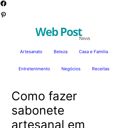
Pular
Facebook
para
Pinterest
o
conteúdo
Artesanato
Beleza
Casa e Familia
Entretenimento
Negócios
Receitas
Como fazer
sabonete
artesanal em