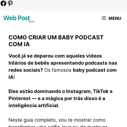
Pular
Facebook
Pinterest
para
o
MENU
conteúdo
COMO CRIAR UM BABY PODCAST
COM IA
Você já se deparou com aqueles vídeos
hilários de bebês apresentando podcasts nas
redes sociais?
Os famosos
baby podcast com
IA
!
Eles estão dominando o Instagram, TikTok e
Pinterest — e a mágica por trás disso é a
inteligência artificial.
Neste guia completo, vou te mostrar como
transformar uma selfie (sua ou de qualquer