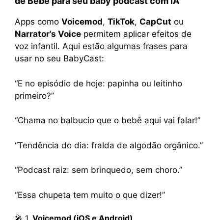
de Bebê
para seu
baby podcast com IA
Apps como
Voicemod
,
TikTok
,
CapCut
ou
Narrator’s Voice
permitem aplicar efeitos de
voz infantil. Aqui estão algumas frases para
usar no seu BabyCast:
“E no episódio de hoje: papinha ou leitinho
primeiro?”
“Chama no balbucio que o bebê aqui vai falar!”
“Tendência do dia: fralda de algodão orgânico.”
“Podcast raiz: sem brinquedo, sem choro.”
“Essa chupeta tem muito o que dizer!”
🎤 1.
Voicemod (iOS e Android)