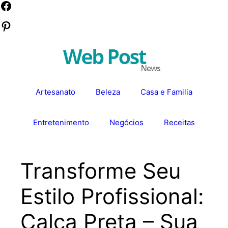
Pular
Facebook
para
Pinterest
o
conteúdo
Artesanato
Beleza
Casa e Familia
Entretenimento
Negócios
Receitas
Transforme Seu
Estilo Profissional:
Calça Preta – Sua