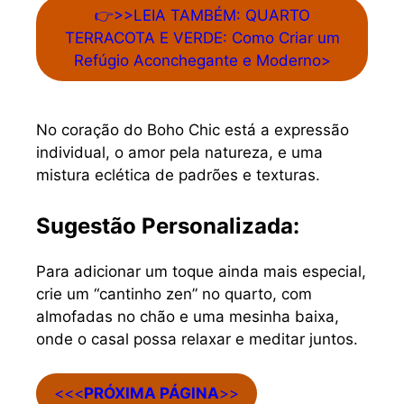
👉>>LEIA TAMBÉM: QUARTO
TERRACOTA E VERDE: Como Criar um
Refúgio Aconchegante e Moderno>
No coração do Boho Chic está a expressão
individual, o amor pela natureza, e uma
mistura eclética de padrões e texturas.
Sugestão Personalizada:
Para adicionar um toque ainda mais especial,
crie um “cantinho zen” no quarto, com
almofadas no chão e uma mesinha baixa,
onde o casal possa relaxar e meditar juntos.
<<<
PRÓXIMA PÁGINA
>>